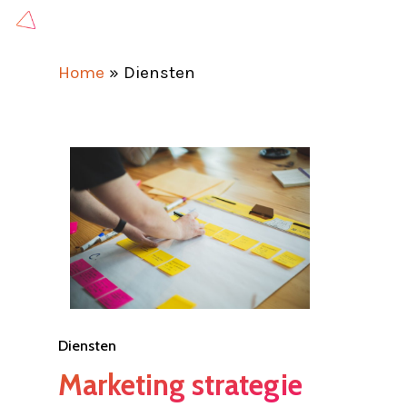
Skip
to
Home
»
Diensten
main
content
Diensten
Marketing strategie